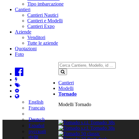
Tipo imbarcazione
Cantieri
Cantieri Nautici
Cantieri e Modelli
Cantieri Expo
Aziende
Venditori
Tutte le aziende
Quotazioni
Foto
Cantieri
Modelli
Tornado
English
Modelli Tornado
Français
Deutsch
Español
русский
中国