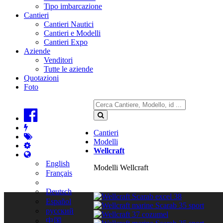
Tipo imbarcazione
Cantieri
Cantieri Nautici
Cantieri e Modelli
Cantieri Expo
Aziende
Venditori
Tutte le aziende
Quotazioni
Foto
Cantieri
Modelli
Wellcraft
English
Modelli Wellcraft
Français
Deutsch
Español
русский
中国