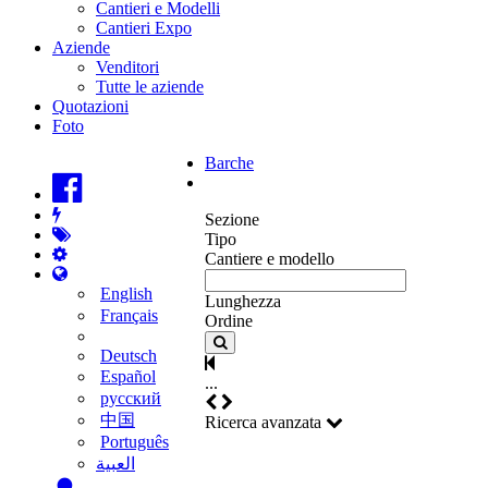
Cantieri e Modelli
Cantieri Expo
Aziende
Venditori
Tutte le aziende
Quotazioni
Foto
Barche
Sezione
Tipo
Cantiere e modello
English
Lunghezza
Français
Ordine
Deutsch
Español
...
русский
中国
Ricerca avanzata
Português
‫العبية