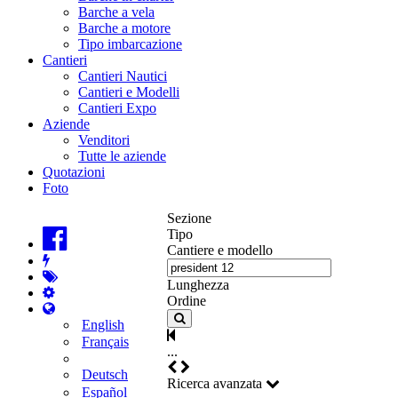
Barche a vela
Barche a motore
Tipo imbarcazione
Cantieri
Cantieri Nautici
Cantieri e Modelli
Cantieri Expo
Aziende
Venditori
Tutte le aziende
Quotazioni
Foto
Sezione
Tipo
Cantiere e modello
Lunghezza
Ordine
English
Français
...
Deutsch
Ricerca avanzata
Español