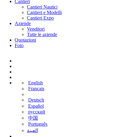
Cantieri
Cantieri Nautici
Cantieri e Modelli
Cantieri Expo
Aziende
Venditori
Tutte le aziende
Quotazioni
Foto
English
Français
Deutsch
Español
русский
中国
Português
‫العبية