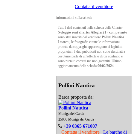
Contatta il venditore
informazioni sulla scheda
Tutti i dati contenuti nella scheda della Charter
Noleggio rent charter Allegra 21 - con patente
sono stati inseriti dal venditore
Pollini Nautica
I marchi, le fotografie e tutte le informazioni
protette da copyright appartengono ai legittimi
proprietari. I dati pubblicati non sono destinati a
costituire parte di un'offerta o di un contratto e
sono ritenuti corretti ma non garantiti. Ultimo
aggiornamento della scheda
06/02/2024
Pollini Nautica
Barca proposta da:
Pollini Nautica
Moniga del Garda
25080 Moniga del Garda -
+39 0365 671007
Contatta il venditore
Le barche di