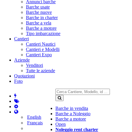
Annunci barche
Barche usate
Barche nuove
Barche in charter
Barche a vela
Barche a motore
Tipo imbarcazione
Cantieri
Cantieri Nautici
Cantieri e Modelli
Cantieri Expo
Aziende
Venditori
Tutte le aziende
Quotazioni
Foto
Barche in vendita
Barche a Noleggio
English
Barche a motore
Français
Open
Noleggio rent charter