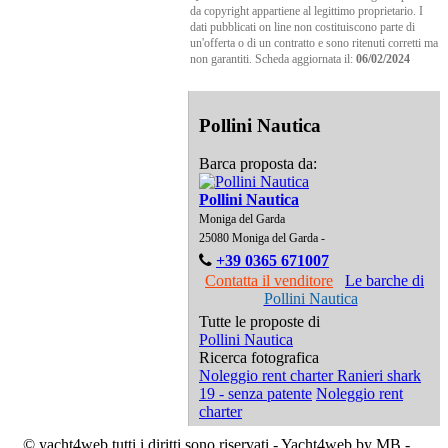
da copyright appartiene al legittimo proprietario. I
dati pubblicati on line non costituiscono parte di
un'offerta o di un contratto e sono ritenuti corretti ma
non garantiti. Scheda aggiornata il:
06/02/2024
Pollini Nautica
Barca proposta da:
Pollini Nautica
Moniga del Garda
25080 Moniga del Garda -
+39 0365 671007
Contatta il venditore
Le barche di
Pollini Nautica
Tutte le proposte di
Pollini Nautica
Ricerca fotografica
Noleggio rent charter Ranieri shark
19 - senza patente
Noleggio rent
charter
© yacht4web tutti i diritti sono riservati -
Yacht4web by MB -