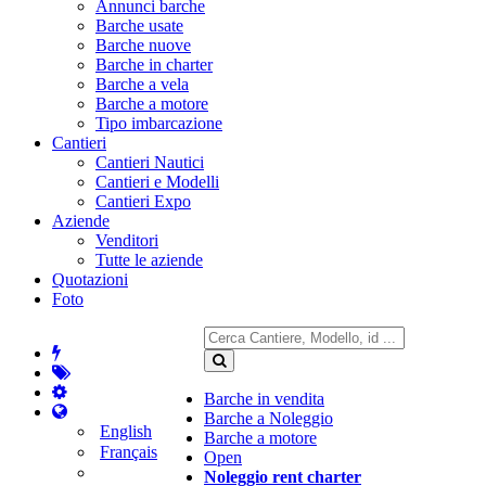
Annunci barche
Barche usate
Barche nuove
Barche in charter
Barche a vela
Barche a motore
Tipo imbarcazione
Cantieri
Cantieri Nautici
Cantieri e Modelli
Cantieri Expo
Aziende
Venditori
Tutte le aziende
Quotazioni
Foto
Barche in vendita
Barche a Noleggio
English
Barche a motore
Français
Open
Noleggio rent charter