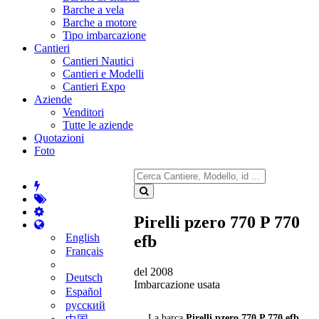
Barche a vela
Barche a motore
Tipo imbarcazione
Cantieri
Cantieri Nautici
Cantieri e Modelli
Cantieri Expo
Aziende
Venditori
Tutte le aziende
Quotazioni
Foto
Pirelli pzero 770 P 770
English
efb
Français
del 2008
Deutsch
Imbarcazione usata
Español
русский
La barca
Pirelli pzero 770 P 770 efb