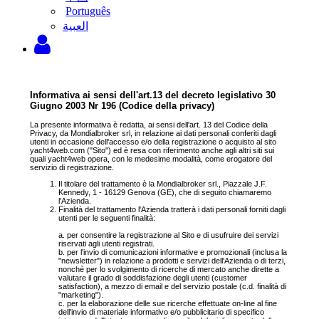
Português
‫العبية
Informativa ai sensi dell'art.13 del decreto legislativo 30
Giugno 2003 Nr 196 (Codice della privacy)
La presente informativa è redatta, ai sensi dell'art. 13 del Codice della
Privacy, da Mondialbroker srl, in relazione ai dati personali conferiti dagli
utenti in occasione dell'accesso e/o della registrazione o acquisto al sito
yacht4web.com ("Sito") ed è resa con riferimento anche agli altri siti sui
quali yacht4web opera, con le medesime modalità, come erogatore del
servizio di registrazione.
Il titolare del trattamento è la Mondialbroker srl., Piazzale J.F.
Kennedy, 1 - 16129 Genova (GE), che di seguito chiamaremo
l'Azienda.
Finalità del trattamento l'Azienda tratterà i dati personali forniti dagli
utenti per le seguenti finalità:
a. per consentire la registrazione al Sito e di usufruire dei servizi
riservati agli utenti registrati.
b. per l'invio di comunicazioni informative e promozionali (inclusa la
"newsletter") in relazione a prodotti e servizi dell'Azienda o di terzi,
nonchè per lo svolgimento di ricerche di mercato anche dirette a
valutare il grado di soddisfazione degli utenti (customer
satisfaction), a mezzo di email e del servizio postale (c.d. finalità di
"marketing").
c. per la elaborazione delle sue ricerche effettuate on-line al fine
dell'invio di materiale informativo e/o pubblicitario di specifico