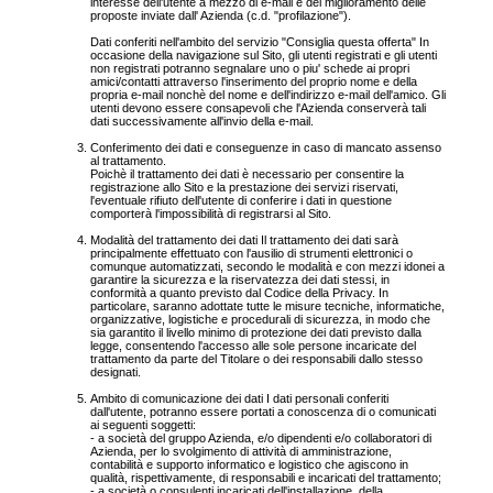
interesse dell'utente a mezzo di e-mail e del miglioramento delle
proposte inviate dall' Azienda (c.d. "profilazione").
Dati conferiti nell'ambito del servizio "Consiglia questa offerta" In
occasione della navigazione sul Sito, gli utenti registrati e gli utenti
non registrati potranno segnalare uno o piu' schede ai propri
amici/contatti attraverso l'inserimento del proprio nome e della
propria e-mail nonchè del nome e dell'indirizzo e-mail dell'amico. Gli
utenti devono essere consapevoli che l'Azienda conserverà tali
dati successivamente all'invio della e-mail.
Conferimento dei dati e conseguenze in caso di mancato assenso
al trattamento.
Poichè il trattamento dei dati è necessario per consentire la
registrazione allo Sito e la prestazione dei servizi riservati,
l'eventuale rifiuto dell'utente di conferire i dati in questione
comporterà l'impossibilità di registrarsi al Sito.
Modalità del trattamento dei dati Il trattamento dei dati sarà
principalmente effettuato con l'ausilio di strumenti elettronici o
comunque automatizzati, secondo le modalità e con mezzi idonei a
garantire la sicurezza e la riservatezza dei dati stessi, in
conformità a quanto previsto dal Codice della Privacy. In
particolare, saranno adottate tutte le misure tecniche, informatiche,
organizzative, logistiche e procedurali di sicurezza, in modo che
sia garantito il livello minimo di protezione dei dati previsto dalla
legge, consentendo l'accesso alle sole persone incaricate del
trattamento da parte del Titolare o dei responsabili dallo stesso
designati.
Ambito di comunicazione dei dati I dati personali conferiti
dall'utente, potranno essere portati a conoscenza di o comunicati
ai seguenti soggetti:
- a società del gruppo Azienda, e/o dipendenti e/o collaboratori di
Azienda, per lo svolgimento di attività di amministrazione,
contabilità e supporto informatico e logistico che agiscono in
qualità, rispettivamente, di responsabili e incaricati del trattamento;
- a società o consulenti incaricati dell'installazione, della