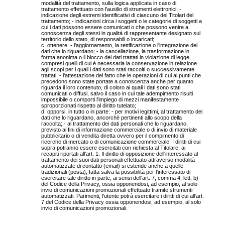
modalità del trattamento, sulla logica applicata in caso di
trattamento effettuato con l'ausilio di strumenti elettronici; -
indicazione degli estremi identificativi di ciascuno dei Titolari del
trattamento; - indicazioni circa i soggetti o le categorie di soggetti a
cui i dati possono essere comunicati o che possono venire a
conoscenza degli stessi in qualità di rappresentante designato sul
territorio dello stato, di responsabili o incaricati;
c. ottenere: - l'aggiornamento, la rettificazione o l'integrazione dei
dati che lo riguardano; - la cancellazione, la trasformazione in
forma anonima o il blocco dei dati trattati in violazione di legge,
compresi quelli di cui è necessaria la conservazione in relazione
agli scopi per i quali i dati sono stati raccolti o successivamente
trattati; - l'attestazione del fatto che le operazioni di cui ai punti che
precedono sono state portate a conoscenza anche per quanto
riguarda il loro contenuto, di coloro ai quali i dati sono stati
comunicati o diffusi, salvo il caso in cui tale adempimento risulti
impossibile o comporti l'impiego di mezzi manifestamente
sproporzionati rispetto al diritto tutelato;
d. opporsi, in tutto o in parte: - per motivi legittimi, al trattamento dei
dati che lo riguardano, ancorchè pertinenti allo scopo della
raccolta; - al trattamento dei dati personali che lo riguardano,
previsto ai fini di informazione commerciale o di invio di materiale
pubblicitario o di vendita diretta ovvero per il compimento di
ricerche di mercato o di comunicazione commerciale. I diritti di cui
sopra potranno essere esercitati con richiesta al Titolare, ai
recapiti riportati all'art. 1. Il diritto di opposizione dell'interessato al
trattamento dei suoi dati personali effettuato attraverso modalità
automatizzate di contatto (email) si estende anche a quelle
tradizionali (posta), fatta salva la possibilità per l'interessato di
esercitare tale diritto in parte, ai sensi dell'art. 7, comma 4, lett. b)
del Codice della Privacy, ossia opponendosi, ad esempio, al solo
invio di comunicazioni promozionali effettuato tramite strumenti
automatizzati. Parimenti, l'utente potrà esercitare i diritti di cui all'art.
7 del Codice della Privacy ossia opponendosi, ad esempio, al solo
invio di comunicazioni promozionali.