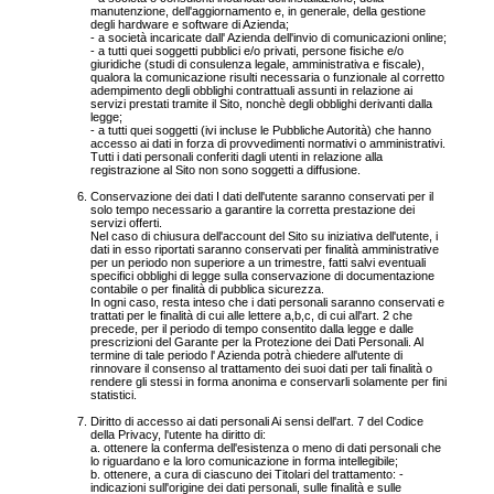
manutenzione, dell'aggiornamento e, in generale, della gestione
degli hardware e software di Azienda;
- a società incaricate dall' Azienda dell'invio di comunicazioni online;
- a tutti quei soggetti pubblici e/o privati, persone fisiche e/o
giuridiche (studi di consulenza legale, amministrativa e fiscale),
qualora la comunicazione risulti necessaria o funzionale al corretto
adempimento degli obblighi contrattuali assunti in relazione ai
servizi prestati tramite il Sito, nonchè degli obblighi derivanti dalla
legge;
- a tutti quei soggetti (ivi incluse le Pubbliche Autorità) che hanno
accesso ai dati in forza di provvedimenti normativi o amministrativi.
Tutti i dati personali conferiti dagli utenti in relazione alla
registrazione al Sito non sono soggetti a diffusione.
Conservazione dei dati I dati dell'utente saranno conservati per il
solo tempo necessario a garantire la corretta prestazione dei
servizi offerti.
Nel caso di chiusura dell'account del Sito su iniziativa dell'utente, i
dati in esso riportati saranno conservati per finalità amministrative
per un periodo non superiore a un trimestre, fatti salvi eventuali
specifici obblighi di legge sulla conservazione di documentazione
contabile o per finalità di pubblica sicurezza.
In ogni caso, resta inteso che i dati personali saranno conservati e
trattati per le finalità di cui alle lettere a,b,c, di cui all'art. 2 che
precede, per il periodo di tempo consentito dalla legge e dalle
prescrizioni del Garante per la Protezione dei Dati Personali. Al
termine di tale periodo l' Azienda potrà chiedere all'utente di
rinnovare il consenso al trattamento dei suoi dati per tali finalità o
rendere gli stessi in forma anonima e conservarli solamente per fini
statistici.
Diritto di accesso ai dati personali Ai sensi dell'art. 7 del Codice
della Privacy, l'utente ha diritto di:
a. ottenere la conferma dell'esistenza o meno di dati personali che
lo riguardano e la loro comunicazione in forma intellegibile;
b. ottenere, a cura di ciascuno dei Titolari del trattamento: -
indicazioni sull'origine dei dati personali, sulle finalità e sulle