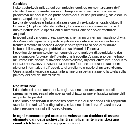
Cookies
il sito yacht4web utilizza dei comunissimi cookies come marcatore dell'
identità di un acquirente, sia esso Temporaneo ( senza acquisizione
preventiva all' acquisto da parte nostra dei suoi dati personali ), sia esso un
utente acquirente registrato.
La vita dei cookies è limitata alla sessione di navigazione, ossia chiuso il
Browser ( Explorer, Mozilla o altri ) , il cookie muore, ovvero occorre di
nuovo rieffettuare le operazioni di autenticazione per poter effettuare
acquisti.
In alcuni casi vengono creati cookies che hanno un tempo massimo di vita
di 2 Anni, nello specifico questi registrato se siete arrivati sul nostro sito
tramite il motore di ricerca Google e ha l'espresso scopo di misurare
l'effetto delle campagne pubblicitarie sui Motori di Ricerca.
I cookies del presente sito non costituiscono pericolo di acquisizione dati
per il computer/browser dell' utente che li accetta. Al contrario permettono
all' utente che decide di divenire nostro cliente, di poter effettuare l' acquisto
in totale riservatezza evitando la possibilità di fare confusione sul nostro
sistema informatico fra l' acquisto di un cliente e quello di un altro cliente.
Questa scelta tecnica è stata fatta al fine di rispettare a pieno la tutela sulla
privacy dei dati dei nostri clienti.
Registrazione
I dati richiesti ad un utente nella registrazione solo unicamente quelli
strettamente necessari alle operazioni di fatturazione e fiscalizzazione dell'
acquisto dei prodotti.
I dati sono conservati in databases protetti e sicuri secondo i più aggiornati
standards e solo al fine di gestire la relazione di fornitura e/o assistenza
che intercorre tra noi e il nostro cliente.
In ogni momento ogni utente, se volesse può
decidere di essere
eliminato dai nostri archivi clienti semplicemente inviandoci una
email o telefonandoci al supporto clienti.