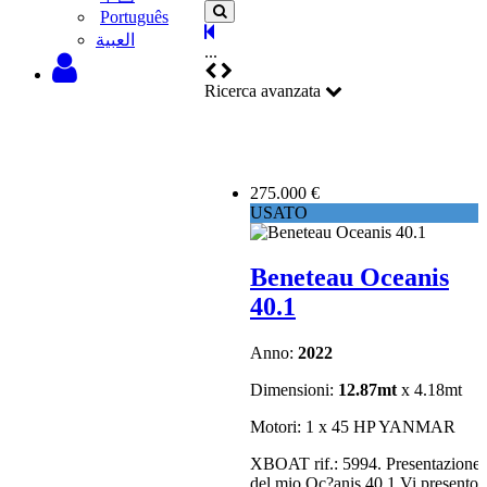
Português
‫العبية
...
Ricerca avanzata
275.000 €
USATO
Beneteau Oceanis
40.1
Anno:
2022
Dimensioni:
12.87mt
x 4.18mt
Motori: 1 x 45 HP YANMAR
XBOAT rif.: 5994. Presentazione
del mio Oc?anis 40.1 Vi presento