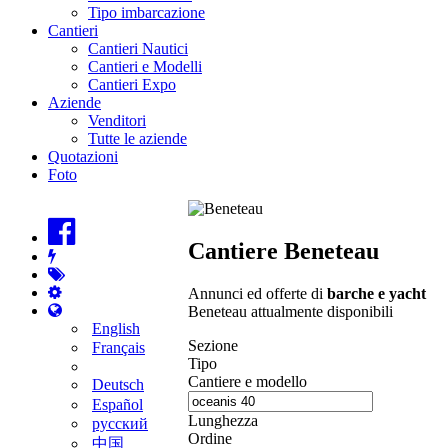
Tipo imbarcazione
Cantieri
Cantieri Nautici
Cantieri e Modelli
Cantieri Expo
Aziende
Venditori
Tutte le aziende
Quotazioni
Foto
Cantiere Beneteau
Annunci ed offerte di
barche e yacht
Beneteau attualmente disponibili
English
Sezione
Français
Tipo
Cantiere e modello
Deutsch
Español
Lunghezza
русский
Ordine
中国