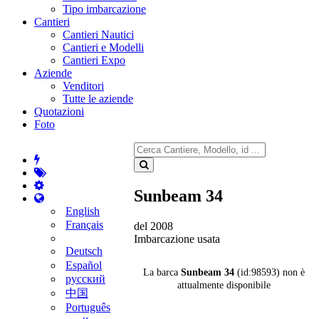
Tipo imbarcazione
Cantieri
Cantieri Nautici
Cantieri e Modelli
Cantieri Expo
Aziende
Venditori
Tutte le aziende
Quotazioni
Foto
Sunbeam 34
English
Français
del 2008
Imbarcazione usata
Deutsch
Español
La barca
Sunbeam 34
(id:98593) non è
русский
attualmente disponibile
中国
Português