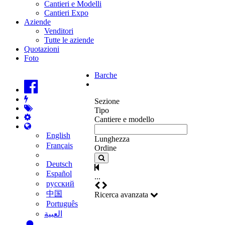
Cantieri e Modelli
Cantieri Expo
Aziende
Venditori
Tutte le aziende
Quotazioni
Foto
Barche
Sezione
Tipo
Cantiere e modello
English
Lunghezza
Français
Ordine
Deutsch
Español
...
русский
中国
Ricerca avanzata
Português
‫العبية