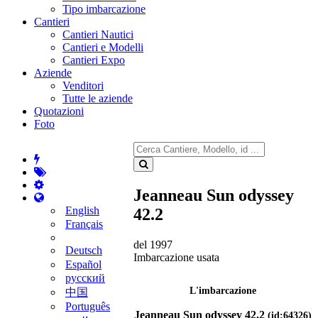
Tipo imbarcazione
Cantieri
Cantieri Nautici
Cantieri e Modelli
Cantieri Expo
Aziende
Venditori
Tutte le aziende
Quotazioni
Foto
Jeanneau Sun odyssey
English
42.2
Français
del 1997
Deutsch
Imbarcazione usata
Español
русский
L'imbarcazione
中国
Português
Jeanneau Sun odyssey 42.2
(id:64326)