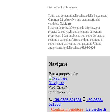
informazioni sulla scheda
Tutti i dati contenuti nella scheda della Barca usata
Cayman 62 cyber fly
sono stati inseriti dal
venditore
Navigare
I marchi, le fotografie e tutte le informazioni
protette da copyright appartengono ai legittimi
proprietari. I dati pubblicati non sono destinati a
costituire parte di un'offerta o di un contratto e
sono ritenuti corretti ma non garantiti. Ultimo
aggiornamento della scheda
08/08/2026
Navigare
Barca proposta da:
Navigare
Via C. Ginori 74
57023 Cecina (LI) -
+39-0586-621381
+39-0586-
621338
Contatta il venditore
Le barche di