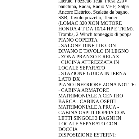
laterale, Pozzetto Teak, Presa 220V
banchina, Radar, Radio VHF, Salpa
Ancore Elettrico, Scaletta da bagno,
SSB, Tavolo pozzetto, Tender
(LOMAC 320 XON MOTORE
HONDA 4 T DA 10/14 HP E TRIM),
Tromba, 2 Winch tonneggio di poppa
PIANO COPERTA
- SALONE DINETTE CON
DIVANO E TAVOLO IN LEGNO
- ZONA PRANZO E RELAX
- CUCINA ATTREZZATA IN
LOCALE SEPARATO
- STAZIONE GUIDA INTERNA
LATO DX
PIANO INFERIORE ZONA NOTTE:
- CABINA ARMATORE
MATRIMONIALE A CENTRO
BARCA - CABINA OSPITI
MATRIMONIALE A PRUA -
CABINA OSPITI DOPPIA CON
LETTI SINGOLI 3 BAGNI IN
LOCALE SEPARATO CON
DOCCIA
DISPOSIZIONE ESTERNI: