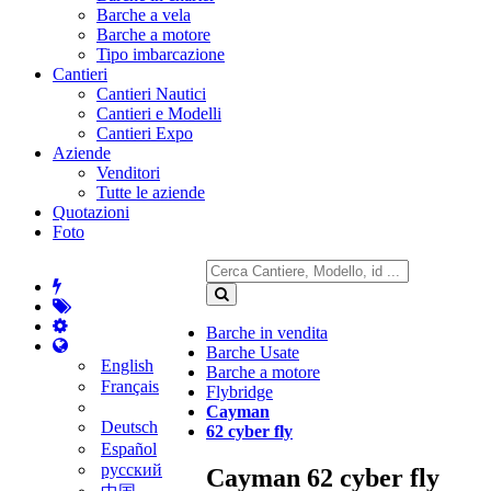
Barche a vela
Barche a motore
Tipo imbarcazione
Cantieri
Cantieri Nautici
Cantieri e Modelli
Cantieri Expo
Aziende
Venditori
Tutte le aziende
Quotazioni
Foto
Barche in vendita
Barche Usate
English
Barche a motore
Français
Flybridge
Cayman
Deutsch
62 cyber fly
Español
русский
Cayman 62 cyber fly