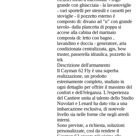
grande con ghiacciaia - la lavastoviglie
- vari sportelli per utensili e cassetti per
stoviglie - il pozzetto esterno è
composto di: divano ad "u" con grande
tavolo- dalla plancetta di poppa si
accese alla cabina del marinaio
composta di: letto con bagno ,
lavandino e doccia - generatore, aria
condizionata centralizzata, gps, bow
truster, passerella idraulica, pozzetto in
tek
Descrizione dell'armamento
Il Cayman 62 Fly è una superba
realizzazione, un prodotto
estremamente completo, studiato in
ogni dettaglio per offrire il massimo del
confort e dell?eleganza. L?esperienza
del Cantiere unita al talento dello Studio
Nuvolari e Lenard ha dato vita a una
imbarcazione esclusiva, di notevole
livello sia nelle forme che negli arredi
interni.
Sono previste, a richiesta, soluzioni
personalizzate, così da rendere il