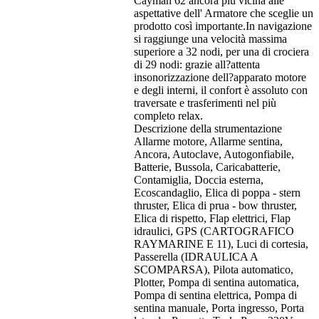
Cayman 62 ancora più vicina alle
aspettative dell' Armatore che sceglie un
prodotto così importante.In navigazione
si raggiunge una velocità massima
superiore a 32 nodi, per una di crociera
di 29 nodi: grazie all?attenta
insonorizzazione dell?apparato motore
e degli interni, il confort è assoluto con
traversate e trasferimenti nel più
completo relax.
Descrizione della strumentazione
Allarme motore, Allarme sentina,
Ancora, Autoclave, Autogonfiabile,
Batterie, Bussola, Caricabatterie,
Contamiglia, Doccia esterna,
Ecoscandaglio, Elica di poppa - stern
thruster, Elica di prua - bow thruster,
Elica di rispetto, Flap elettrici, Flap
idraulici, GPS (CARTOGRAFICO
RAYMARINE E 11), Luci di cortesia,
Passerella (IDRAULICA A
SCOMPARSA), Pilota automatico,
Plotter, Pompa di sentina automatica,
Pompa di sentina elettrica, Pompa di
sentina manuale, Porta ingresso, Porta