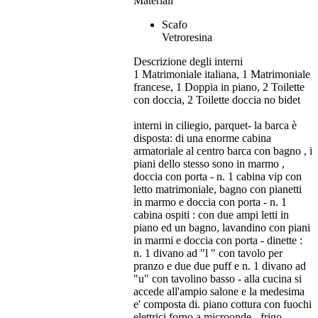
Materiali
Scafo
Vetroresina
Descrizione degli interni
1 Matrimoniale italiana, 1 Matrimoniale
francese, 1 Doppia in piano, 2 Toilette
con doccia, 2 Toilette doccia no bidet
interni in ciliegio, parquet- la barca è
disposta: di una enorme cabina
armatoriale al centro barca con bagno , i
piani dello stesso sono in marmo ,
doccia con porta - n. 1 cabina vip con
letto matrimoniale, bagno con pianetti
in marmo e doccia con porta - n. 1
cabina ospiti : con due ampi letti in
piano ed un bagno, lavandino con piani
in marmi e doccia con porta - dinette :
n. 1 divano ad "l " con tavolo per
pranzo e due due puff e n. 1 divano ad
"u" con tavolino basso - alla cucina si
accede all'ampio salone e la medesima
e' composta di. piano cottura con fuochi
elettrici forno a microonde - frigo