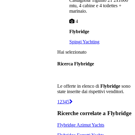
Castagnola Tigullio 21 2x1000
mtu, 4 cabine e 4 toilettes +
marinaio.
4
Flybridge
Spingi Yachting
Hai selezionato
Ricerca Flybridge
Le offerte in elenco di
Flybridge
sono
state inserite dai rispettivi venditori.
1
2
3
4
5
Ricerche correlate a
Flybridge
Flybridge Azimut Yachts