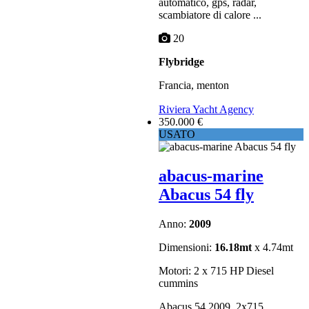
automatico, gps, radar,
scambiatore di calore ...
20
Flybridge
Francia, menton
Riviera Yacht Agency
350.000 €
USATO
abacus-marine
Abacus 54 fly
Anno:
2009
Dimensioni:
16.18mt
x 4.74mt
Motori: 2 x 715 HP Diesel
cummins
Abacus 54 2009, 2x715