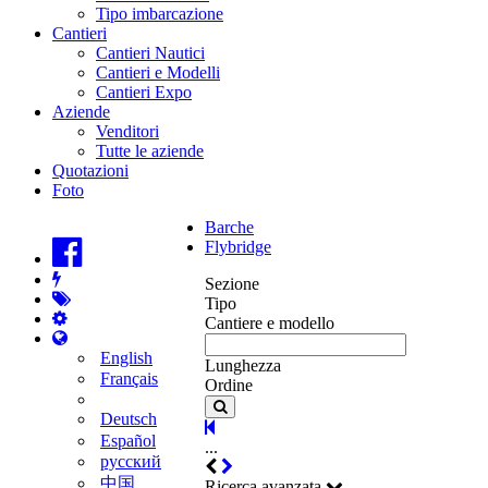
Tipo imbarcazione
Cantieri
Cantieri Nautici
Cantieri e Modelli
Cantieri Expo
Aziende
Venditori
Tutte le aziende
Quotazioni
Foto
Barche
Flybridge
Sezione
Tipo
Cantiere e modello
English
Lunghezza
Français
Ordine
Deutsch
Español
...
русский
中国
Ricerca avanzata