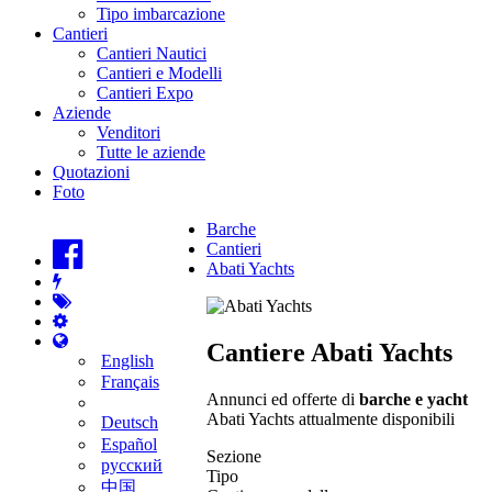
Tipo imbarcazione
Cantieri
Cantieri Nautici
Cantieri e Modelli
Cantieri Expo
Aziende
Venditori
Tutte le aziende
Quotazioni
Foto
Barche
Cantieri
Abati Yachts
Cantiere Abati Yachts
English
Français
Annunci ed offerte di
barche e yacht
Abati Yachts attualmente disponibili
Deutsch
Español
Sezione
русский
Tipo
中国