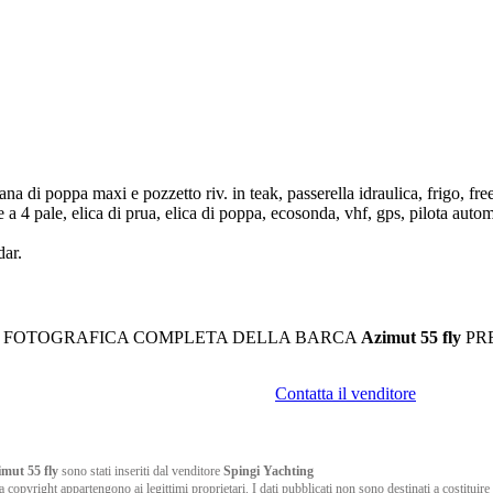
ana di poppa maxi e pozzetto riv. in teak, passerella idraulica, frigo, freez
he a 4 pale, elica di prua, elica di poppa, ecosonda, vhf, gps, pilota auto
dar.
A FOTOGRAFICA COMPLETA DELLA BARCA
Azimut 55 fly
PR
Contatta il venditore
mut 55 fly
sono stati inseriti dal venditore
Spingi Yachting
da copyright appartengono ai legittimi proprietari. I dati pubblicati non sono destinati a costituire