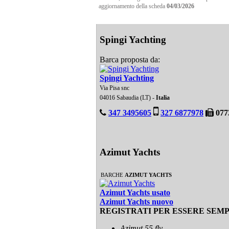
aggiornamento della scheda
04/03/2026
Spingi Yachting
Barca proposta da:
Spingi Yachting
Via Pisa snc
04016 Sabaudia (LT) -
Italia
347 3495605
327 6877978
077
Azimut Yachts
BARCHE
AZIMUT YACHTS
Azimut Yachts usato
Azimut Yachts nuovo
REGISTRATI PER ESSERE SEM
Azimut 55 fly