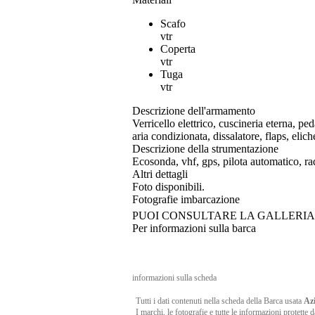
Scafo
vtr
Coperta
vtr
Tuga
vtr
Descrizione dell'armamento
Verricello elettrico, cuscineria eterna, ped
aria condizionata, dissalatore, flaps, elic
Descrizione della strumentazione
Ecosonda, vhf, gps, pilota automatico, ra
Altri dettagli
Foto disponibili.
Fotografie imbarcazione
PUOI CONSULTARE LA GALLERI
Per informazioni sulla barca
informazioni sulla scheda
Tutti i dati contenuti nella scheda della Barca usata
Azi
I marchi, le fotografie e tutte le informazioni protette 