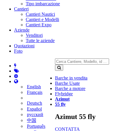
Tipo imbarcazione
Cantieri
Cantieri Nautici
Cantieri e Modelli
Cantieri Expo
Aziende
Venditori
Tutte le aziende
Quotazioni
Foto
Barche in vendita
Barche Usate
English
Barche a motore
Français
Flybridge
Azimut
Deutsch
55 fly
Español
русский
Azimut 55 fly
中国
Português
CONTATTA