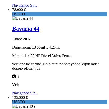
Navigando S.r.l.
78.000 €
USATO
Bavaria 44
Anno:
2002
Dimensioni:
13.60mt
x 4.25mt
Motori: 1 x 55 HP Diesel Volvo Penta
versione tre cabine, No bimini no sprayhood. erpib radar
doppio plotter gps
5
Vela
Navigando S.r.l.
135.000 €
USATO