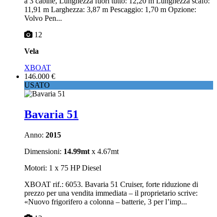
a 3 cabine, Lunghezza fuori tutto: 12,20 m Lunghezza scafo:
11,91 m Larghezza: 3,87 m Pescaggio: 1,70 m Opzione:
Volvo Pen...
12
Vela
XBOAT
146.000 €
USATO
Bavaria 51
Anno:
2015
Dimensioni:
14.99mt
x 4.67mt
Motori: 1 x 75 HP Diesel
XBOAT rif.: 6053. Bavaria 51 Cruiser, forte riduzione di
prezzo per una vendita immediata – il proprietario scrive:
«Nuovo frigorifero a colonna – batterie, 3 per l’imp...