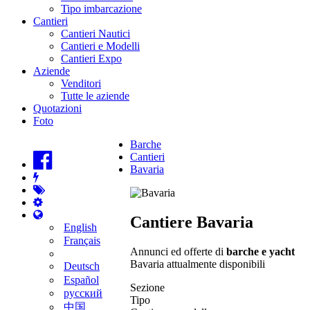
Tipo imbarcazione
Cantieri
Cantieri Nautici
Cantieri e Modelli
Cantieri Expo
Aziende
Venditori
Tutte le aziende
Quotazioni
Foto
Barche
Cantieri
Bavaria
Cantiere Bavaria
English
Français
Annunci ed offerte di
barche e yacht
Bavaria attualmente disponibili
Deutsch
Español
Sezione
русский
Tipo
中国