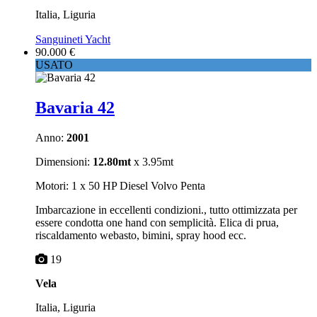
Italia, Liguria
Sanguineti Yacht
90.000 €
USATO
Bavaria 42
Anno:
2001
Dimensioni:
12.80mt
x 3.95mt
Motori: 1 x 50 HP Diesel Volvo Penta
Imbarcazione in eccellenti condizioni., tutto ottimizzata per
essere condotta one hand con semplicità. Elica di prua,
riscaldamento webasto, bimini, spray hood ecc.
19
Vela
Italia, Liguria