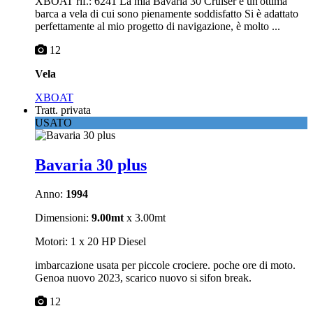
XBOAT rif.: 6241 La mia Bavaria 30 Cruiser è un'ottima
barca a vela di cui sono pienamente soddisfatto Si è adattato
perfettamente al mio progetto di navigazione, è molto ...
12
Vela
XBOAT
Tratt. privata
USATO
Bavaria 30 plus
Anno:
1994
Dimensioni:
9.00mt
x 3.00mt
Motori: 1 x 20 HP Diesel
imbarcazione usata per piccole crociere. poche ore di moto.
Genoa nuovo 2023, scarico nuovo si sifon break.
12