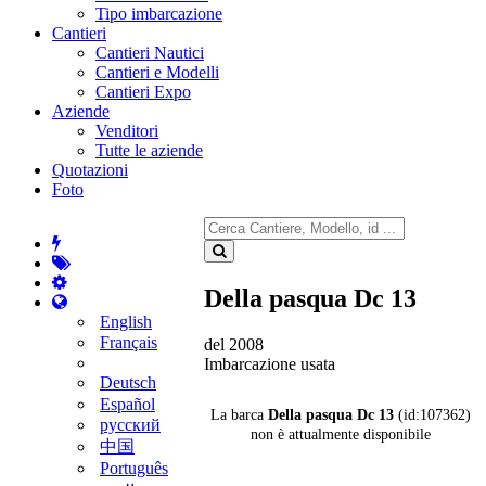
Tipo imbarcazione
Cantieri
Cantieri Nautici
Cantieri e Modelli
Cantieri Expo
Aziende
Venditori
Tutte le aziende
Quotazioni
Foto
Della pasqua Dc 13
English
Français
del 2008
Imbarcazione usata
Deutsch
Español
La barca
Della pasqua Dc 13
(id:107362)
русский
non è attualmente disponibile
中国
Português