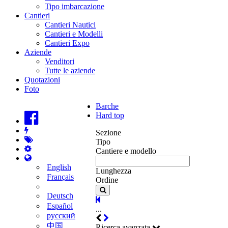
Tipo imbarcazione
Cantieri
Cantieri Nautici
Cantieri e Modelli
Cantieri Expo
Aziende
Venditori
Tutte le aziende
Quotazioni
Foto
Barche
Hard top
Sezione
Tipo
Cantiere e modello
English
Lunghezza
Français
Ordine
Deutsch
Español
...
русский
中国
Ricerca avanzata