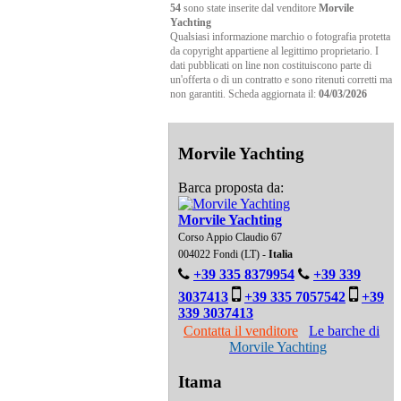
54
sono state inserite dal venditore
Morvile
Yachting
Qualsiasi informazione marchio o fotografia protetta
da copyright appartiene al legittimo proprietario. I
dati pubblicati on line non costituiscono parte di
un'offerta o di un contratto e sono ritenuti corretti ma
non garantiti. Scheda aggiornata il:
04/03/2026
Morvile Yachting
Barca proposta da:
Morvile Yachting
Corso Appio Claudio 67
004022 Fondi (LT) -
Italia
+39 335 8379954
+39 339
3037413
+39 335 7057542
+39
339 3037413
Contatta il venditore
Le barche di
Morvile Yachting
Itama