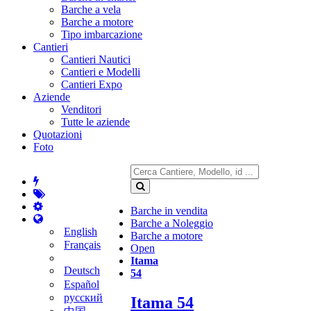
Barche a vela
Barche a motore
Tipo imbarcazione
Cantieri
Cantieri Nautici
Cantieri e Modelli
Cantieri Expo
Aziende
Venditori
Tutte le aziende
Quotazioni
Foto
Barche in vendita
Barche a Noleggio
English
Barche a motore
Français
Open
Itama
Deutsch
54
Español
русский
Itama 54