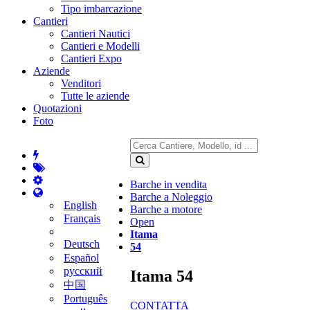
Tipo imbarcazione
Cantieri
Cantieri Nautici
Cantieri e Modelli
Cantieri Expo
Aziende
Venditori
Tutte le aziende
Quotazioni
Foto
Barche in vendita
Barche a Noleggio
English
Barche a motore
Français
Open
Itama
Deutsch
54
Español
русский
Itama 54
中国
Português
CONTATTA