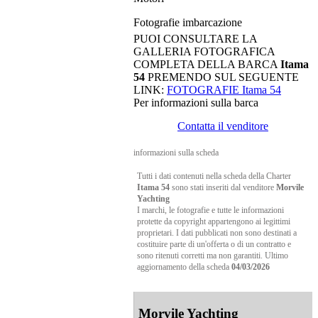
Fotografie imbarcazione
PUOI CONSULTARE LA
GALLERIA FOTOGRAFICA
COMPLETA DELLA BARCA
Itama
54
PREMENDO SUL SEGUENTE
LINK:
FOTOGRAFIE Itama 54
Per informazioni sulla barca
Contatta il venditore
informazioni sulla scheda
Tutti i dati contenuti nella scheda della Charter
Itama 54
sono stati inseriti dal venditore
Morvile
Yachting
I marchi, le fotografie e tutte le informazioni
protette da copyright appartengono ai legittimi
proprietari. I dati pubblicati non sono destinati a
costituire parte di un'offerta o di un contratto e
sono ritenuti corretti ma non garantiti. Ultimo
aggiornamento della scheda
04/03/2026
Morvile Yachting