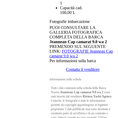
1
Capacità cad.
100,00 L
Fotografie imbarcazione
PUOI CONSULTARE LA
GALLERIA FOTOGRAFICA
COMPLETA DELLA BARCA
Jeanneau Cap camarat 9.0 wa 2
PREMENDO SUL SEGUENTE
LINK:
FOTOGRAFIE Jeanneau Cap
camarat 9.0 wa 2
Per informazioni sulla barca
Contatta il venditore
informazioni sulla scheda
Tutti i dati contenuti nella scheda della Barca
Nuova
Jeanneau Cap camarat 9.0 wa 2
sono
stati inseriti dal venditore
Riviera Yacht Agency
I marchi, le fotografie e tutte le informazioni
protette da copyright appartengono ai legittimi
proprietari. I dati pubblicati non sono destinati a
costituire parte di un'offerta o di un contratto e
sono ritenuti corretti ma non garantiti. Ultimo