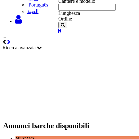
Cantiere e modello
Português
‫العبية
Lunghezza
Ordine
...
Ricerca avanzata
Annunci barche disponibili
NUOVO