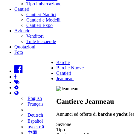
Tipo imbarcazione
Cantieri
Cantieri Nautici
Cantieri e Modelli
Cantieri Expo
Aziende
Venditori
Tutte le aziende
Quotazioni
Foto
Barche
Barche Nuove
Cantieri
Jeanneau
English
Cantiere Jeanneau
Français
Annunci ed offerte di
barche e yacht
Jea
Deutsch
Español
Sezione
русский
Tipo
中国