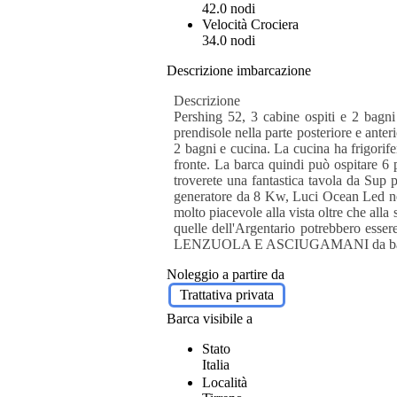
42.0 nodi
Velocità Crociera
34.0 nodi
Descrizione imbarcazione
Descrizione
Pershing 52, 3 cabine ospiti e 2 bagni
prendisole nella parte posteriore e ante
2 bagni e cucina. La cucina ha frigorife
fronte. La barca quindi può ospitare 6 
troverete una fantastica tavola da Sup 
generatore da 8 Kw, Luci Ocean Led nell
molto piacevole alla vista oltre che al
quelle dell'Argentario potrebbero ess
LENZUOLA E ASCIUGAMANI da b
Noleggio a partire da
Trattativa privata
Barca visibile a
Stato
Italia
Località