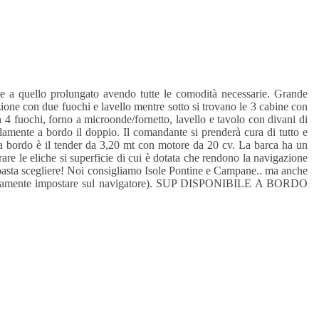
he a quello prolungato avendo tutte le comodità necessarie. Grande
zione con due fuochi e lavello mentre sotto si trovano le 3 cabine con
 4 fuochi, forno a microonde/fornetto, lavello e tavolo con divani di
lamente a bordo il doppio. Il comandante si prenderà cura di tutto e
e a bordo è il tender da 3,20 mt con motore da 20 cv. La barca ha un
e le eliche si superficie di cui è dotata che rendono la navigazione
, basta scegliere! Noi consigliamo Isole Pontine e Campane.. ma anche
ranquillamente impostare sul navigatore). SUP DISPONIBILE A BORDO