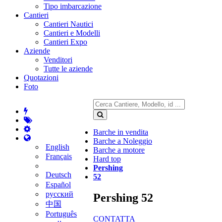
Tipo imbarcazione
Cantieri
Cantieri Nautici
Cantieri e Modelli
Cantieri Expo
Aziende
Venditori
Tutte le aziende
Quotazioni
Foto
Barche in vendita
Barche a Noleggio
English
Barche a motore
Français
Hard top
Pershing
Deutsch
52
Español
русский
Pershing 52
中国
Português
CONTATTA