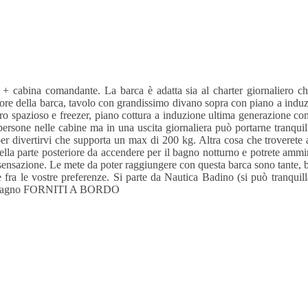
 + cabina comandante. La barca è adatta sia al charter giornaliero c
riore della barca, tavolo con grandissimo divano sopra con piano a indu
ro spazioso e freezer, piano cottura a induzione ultima generazione con
persone nelle cabine ma in una uscita giornaliera può portarne tranquil
per divertirvi che supporta un max di 200 kg. Altra cosa che troveret
a parte posteriore da accendere per il bagno notturno e potrete ammirar
la sensazione. Le mete da poter raggiungere con questa barca sono tante
ere fra le vostre preferenze. Si parte da Nautica Badino (si può t
agno FORNITI A BORDO