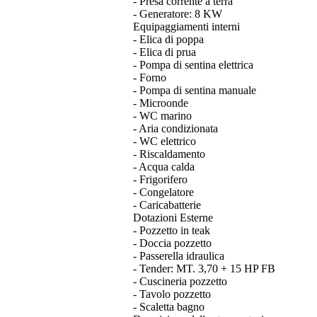
- Presa corrente a terra
- Generatore: 8 KW
Equipaggiamenti interni
- Elica di poppa
- Elica di prua
- Pompa di sentina elettrica
- Forno
- Pompa di sentina manuale
- Microonde
- WC marino
- Aria condizionata
- WC elettrico
- Riscaldamento
- Acqua calda
- Frigorifero
- Congelatore
- Caricabatterie
Dotazioni Esterne
- Pozzetto in teak
- Doccia pozzetto
- Passerella idraulica
- Tender: MT. 3,70 + 15 HP FB
- Cuscineria pozzetto
- Tavolo pozzetto
- Scaletta bagno