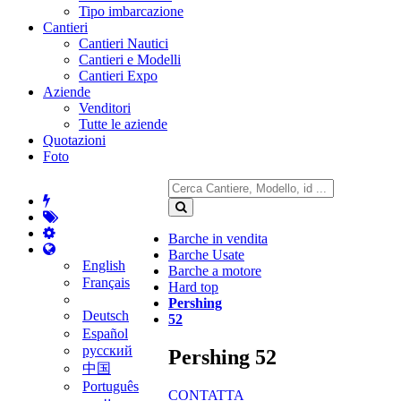
Tipo imbarcazione
Cantieri
Cantieri Nautici
Cantieri e Modelli
Cantieri Expo
Aziende
Venditori
Tutte le aziende
Quotazioni
Foto
Barche in vendita
Barche Usate
English
Barche a motore
Français
Hard top
Pershing
Deutsch
52
Español
русский
Pershing 52
中国
Português
CONTATTA