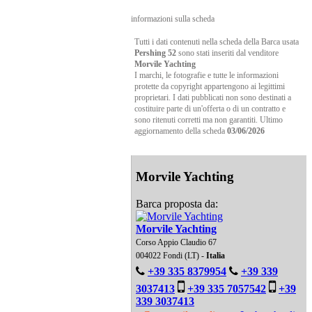
informazioni sulla scheda
Tutti i dati contenuti nella scheda della Barca usata
Pershing 52
sono stati inseriti dal venditore
Morvile Yachting
I marchi, le fotografie e tutte le informazioni
protette da copyright appartengono ai legittimi
proprietari. I dati pubblicati non sono destinati a
costituire parte di un'offerta o di un contratto e
sono ritenuti corretti ma non garantiti. Ultimo
aggiornamento della scheda
03/06/2026
Morvile Yachting
Barca proposta da:
Morvile Yachting
Corso Appio Claudio 67
004022 Fondi (LT) -
Italia
+39 335 8379954
+39 339
3037413
+39 335 7057542
+39
339 3037413