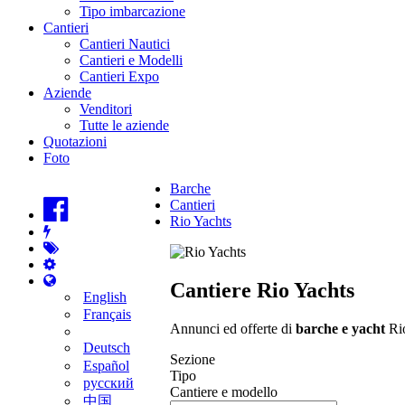
Tipo imbarcazione
Cantieri
Cantieri Nautici
Cantieri e Modelli
Cantieri Expo
Aziende
Venditori
Tutte le aziende
Quotazioni
Foto
Barche
Cantieri
Rio Yachts
Cantiere Rio Yachts
English
Français
Annunci ed offerte di
barche e yacht
Rio
Deutsch
Sezione
Español
Tipo
русский
Cantiere e modello
中国