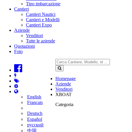
Tipo imbarcazione
Cantieri
Cantieri Nautici
Cantieri e Modelli
Cantieri Expo
Aziende
Venditori
Tutte le aziende
Quotazioni
Foto
Homepage
Aziende
Venditori
XBOAT
English
Français
Categoria
Deutsch
Español
русский
中国