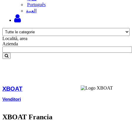
Português
‫العبية
Località, area
Azienda
XBOAT
Venditori
XBOAT Francia