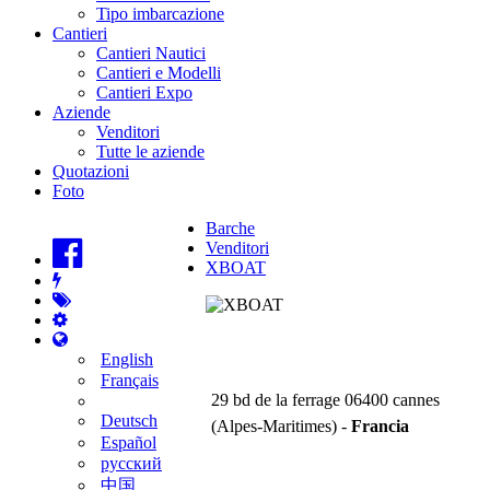
Tipo imbarcazione
Cantieri
Cantieri Nautici
Cantieri e Modelli
Cantieri Expo
Aziende
Venditori
Tutte le aziende
Quotazioni
Foto
Barche
Venditori
XBOAT
XBOAT
English
Français
29 bd de la ferrage 06400 cannes
Deutsch
(Alpes-Maritimes) -
Francia
Español
русский
中国