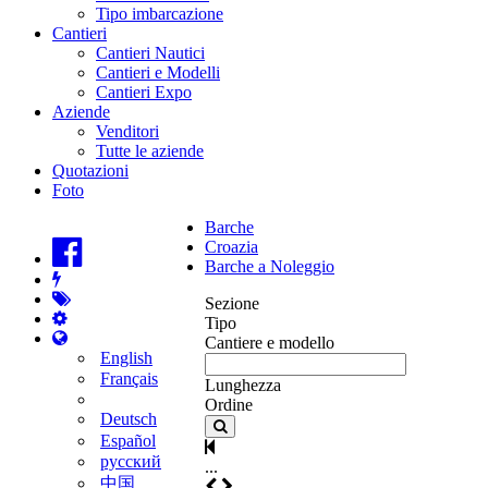
Tipo imbarcazione
Cantieri
Cantieri Nautici
Cantieri e Modelli
Cantieri Expo
Aziende
Venditori
Tutte le aziende
Quotazioni
Foto
Barche
Croazia
Barche a Noleggio
Sezione
Tipo
Cantiere e modello
English
Français
Lunghezza
Ordine
Deutsch
Español
русский
...
中国