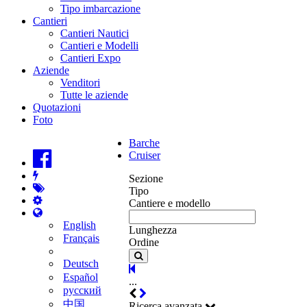
Tipo imbarcazione
Cantieri
Cantieri Nautici
Cantieri e Modelli
Cantieri Expo
Aziende
Venditori
Tutte le aziende
Quotazioni
Foto
Barche
Cruiser
Sezione
Tipo
Cantiere e modello
English
Lunghezza
Français
Ordine
Deutsch
Español
...
русский
中国
Ricerca avanzata