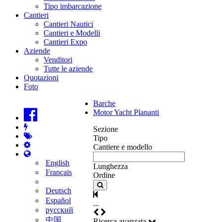
Tipo imbarcazione
Cantieri
Cantieri Nautici
Cantieri e Modelli
Cantieri Expo
Aziende
Venditori
Tutte le aziende
Quotazioni
Foto
Barche
Motor Yacht Plananti
Sezione
Tipo
Cantiere e modello
English
Lunghezza
Français
Ordine
Deutsch
Español
...
русский
中国
Ricerca avanzata