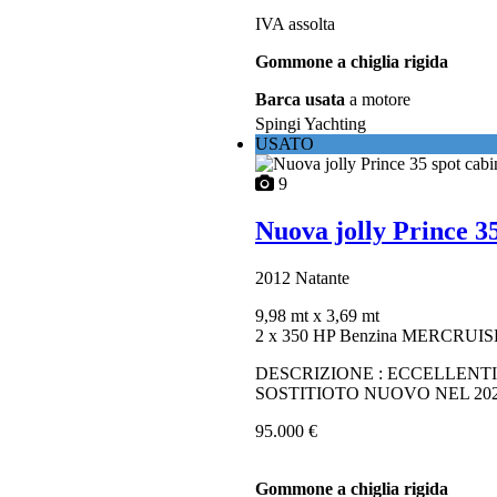
IVA assolta
Gommone a chiglia rigida
Barca usata
a motore
Spingi Yachting
USATO
9
Nuova jolly Prince 35
2012
Natante
9,98 mt
x 3,69 mt
2 x 350 HP Benzina MERCRUI
DESCRIZIONE : ECCELLENT
SOSTITIOTO NUOVO NEL 202
95.000 €
Gommone a chiglia rigida