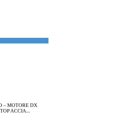
O – MOTORE DX
OP ACCIA...