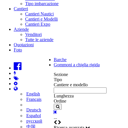
Tipo imbarcazione
Cantieri
Cantieri Nautici
Cantieri e Modelli
Cantieri Expo
Aziende
Venditori
Tutte le aziende
Quotazioni
Foto
Barche
Gommoni a chiglia rigida
Sezione
Tipo
Cantiere e modello
English
Lunghezza
Français
Ordine
Deutsch
Español
...
русский
中国
Ricerca avanzata