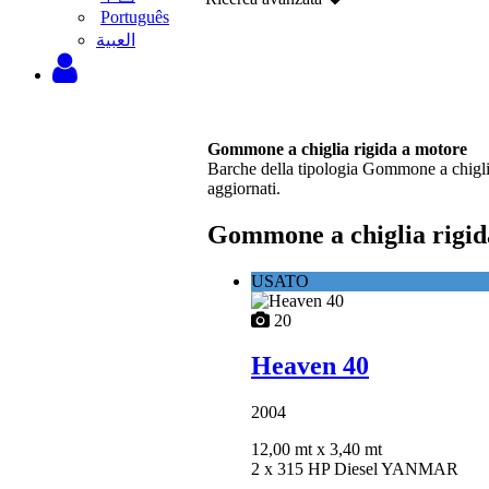
Português
‫العبية
Gommone a chiglia rigida a motore
Barche della tipologia Gommone a chiglia
aggiornati.
Gommone a chiglia rigida
USATO
20
Heaven 40
2004
12,00 mt
x 3,40 mt
2 x 315 HP Diesel YANMAR