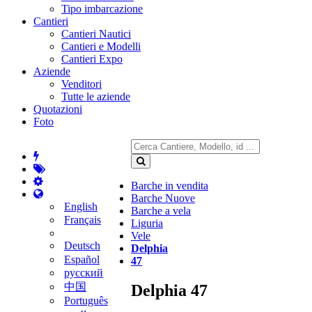
Tipo imbarcazione
Cantieri
Cantieri Nautici
Cantieri e Modelli
Cantieri Expo
Aziende
Venditori
Tutte le aziende
Quotazioni
Foto
Barche in vendita
Barche Nuove
English
Barche a vela
Français
Liguria
Vele
Deutsch
Delphia
Español
47
русский
中国
Delphia 47
Português