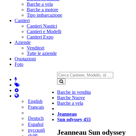
Barche a vela
Barche a motore
Tipo imbarcazione
Cantieri
Cantieri Nautici
Cantieri e Modelli
Cantieri Expo
Aziende
Venditori
Tutte le aziende
Quotazioni
Foto
Barche in vendita
Barche Nuove
English
Barche a vela
Français
Jeanneau
Deutsch
Sun odyssey 455
Español
русский
Jeanneau Sun odyssey