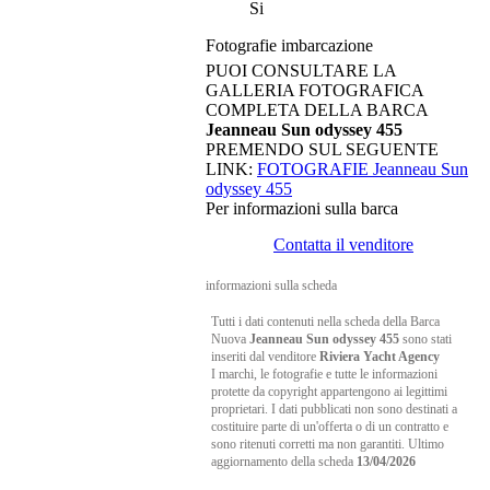
Si
Fotografie imbarcazione
PUOI CONSULTARE LA
GALLERIA FOTOGRAFICA
COMPLETA DELLA BARCA
Jeanneau Sun odyssey 455
PREMENDO SUL SEGUENTE
LINK:
FOTOGRAFIE Jeanneau Sun
odyssey 455
Per informazioni sulla barca
Contatta il venditore
informazioni sulla scheda
Tutti i dati contenuti nella scheda della Barca
Nuova
Jeanneau Sun odyssey 455
sono stati
inseriti dal venditore
Riviera Yacht Agency
I marchi, le fotografie e tutte le informazioni
protette da copyright appartengono ai legittimi
proprietari. I dati pubblicati non sono destinati a
costituire parte di un'offerta o di un contratto e
sono ritenuti corretti ma non garantiti. Ultimo
aggiornamento della scheda
13/04/2026