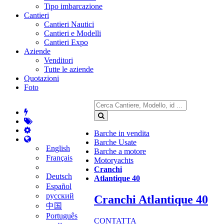
Tipo imbarcazione
Cantieri
Cantieri Nautici
Cantieri e Modelli
Cantieri Expo
Aziende
Venditori
Tutte le aziende
Quotazioni
Foto
Barche in vendita
Barche Usate
English
Barche a motore
Français
Motoryachts
Cranchi
Deutsch
Atlantique 40
Español
русский
Cranchi Atlantique 40
中国
Português
CONTATTA