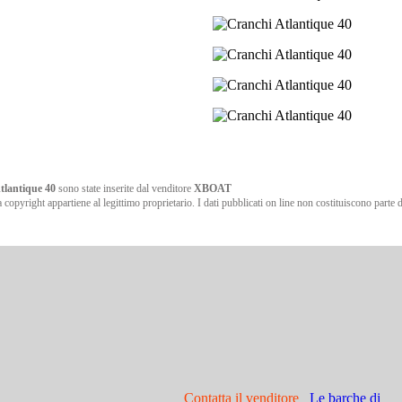
tlantique 40
sono state inserite dal venditore
XBOAT
opyright appartiene al legittimo proprietario. I dati pubblicati on line non costituiscono parte di
Contatta il venditore
Le barche di