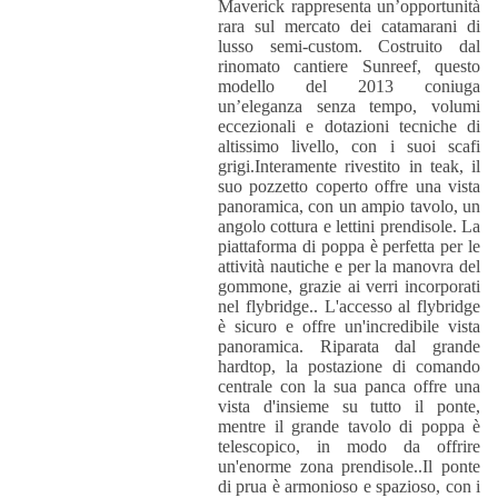
Maverick rappresenta un’opportunità
rara sul mercato dei catamarani di
lusso semi-custom. Costruito dal
rinomato cantiere Sunreef, questo
modello del 2013 coniuga
un’eleganza senza tempo, volumi
eccezionali e dotazioni tecniche di
altissimo livello, con i suoi scafi
grigi.Interamente rivestito in teak, il
suo pozzetto coperto offre una vista
panoramica, con un ampio tavolo, un
angolo cottura e lettini prendisole. La
piattaforma di poppa è perfetta per le
attività nautiche e per la manovra del
gommone, grazie ai verri incorporati
nel flybridge.. L'accesso al flybridge
è sicuro e offre un'incredibile vista
panoramica. Riparata dal grande
hardtop, la postazione di comando
centrale con la sua panca offre una
vista d'insieme su tutto il ponte,
mentre il grande tavolo di poppa è
telescopico, in modo da offrire
un'enorme zona prendisole..Il ponte
di prua è armonioso e spazioso, con i