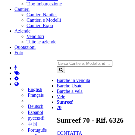
Tipo imbarcazione
Cantieri
Cantieri Nautici
Cantieri e Modelli
Cantieri Expo
Aziende
Venditori
Tutte le aziende
Quotazioni
Foto
Barche in vendita
Barche Usate
English
Barche a vela
Français
Vele
Sunreef
Deutsch
70
Español
русский
Sunreef 70 - Rif. 6326
中国
Português
CONTATTA