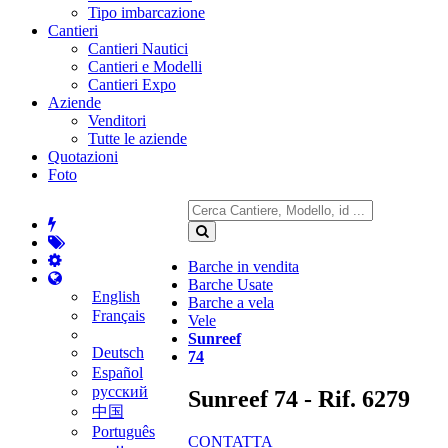
Tipo imbarcazione
Cantieri
Cantieri Nautici
Cantieri e Modelli
Cantieri Expo
Aziende
Venditori
Tutte le aziende
Quotazioni
Foto
Barche in vendita
Barche Usate
English
Barche a vela
Français
Vele
Sunreef
Deutsch
74
Español
русский
Sunreef 74 - Rif. 6279
中国
Português
CONTATTA