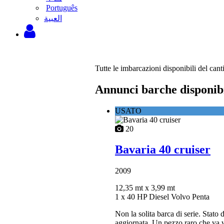
Português
‫العبية
Tutte le imbarcazioni disponibili del cant
Annunci barche disponibi
USATO
20
Bavaria 40 cruiser
2009
12,35 mt
x 3,99 mt
1 x 40 HP Diesel Volvo Penta
Non la solita barca di serie. Stat
aggiornata. Un pezzo raro che va vi