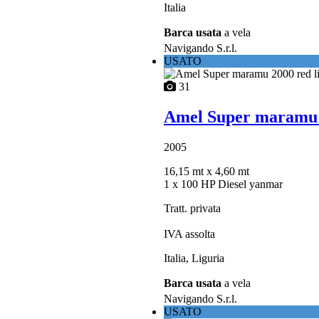
Italia
Barca usata
a vela
Navigando S.r.l.
USATO
31
Amel Super maramu 2
2005
16,15 mt
x 4,60 mt
1 x 100 HP Diesel yanmar
Tratt. privata
IVA assolta
Italia, Liguria
Barca usata
a vela
Navigando S.r.l.
USATO