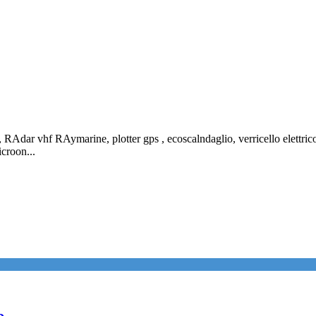
 RAdar vhf RAymarine, plotter gps , ecoscalndaglio, verricello elettric
icroon...