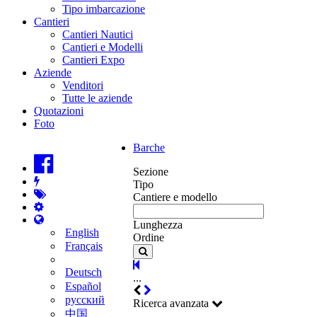
Tipo imbarcazione
Cantieri
Cantieri Nautici
Cantieri e Modelli
Cantieri Expo
Aziende
Venditori
Tutte le aziende
Quotazioni
Foto
Barche
Sezione
Tipo
Cantiere e modello
Lunghezza
English
Ordine
Français
Deutsch
...
Español
русский
Ricerca avanzata
中国