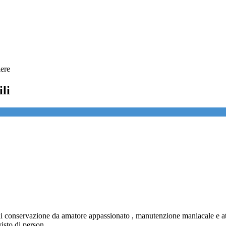
iere
li
o di conservazione da amatore appassionato , manutenzione maniacale e a
sto di person...