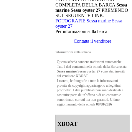
COMPLETA DELLA BARCA
Sessa
marine Sessa oyster 27
PREMENDO
SUL SEGUENTE LINK:
FOTOGRAFIE Sessa marine Sessa
oyster 27
Per informazioni sulla barca
Contatta il venditore
informazioni sulla scheda
Questa scheda contiene traduzioni automatiche.
Tutti i dati contenuti nella scheda della Barca usata
Sessa marine Sessa oyster 27
sono stati inseriti
dal venditore
XBOAT
I marchi, le fotografie e tutte le informazioni
protette da copyright appartengono ai legittimi
proprietari. I dati pubblicati non sono destinati a
costituire parte di un'offerta o di un contratto e
sono ritenuti corretti ma non garantiti. Ultimo
aggiornamento della scheda
08/08/2026
XBOAT