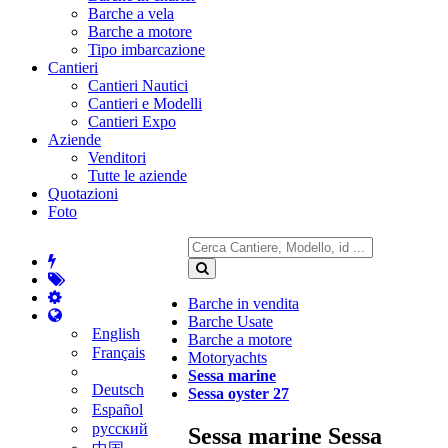
Barche a vela
Barche a motore
Tipo imbarcazione
Cantieri
Cantieri Nautici
Cantieri e Modelli
Cantieri Expo
Aziende
Venditori
Tutte le aziende
Quotazioni
Foto
Barche in vendita
Barche Usate
English
Barche a motore
Français
Motoryachts
Sessa marine
Deutsch
Sessa oyster 27
Español
русский
Sessa marine Sessa