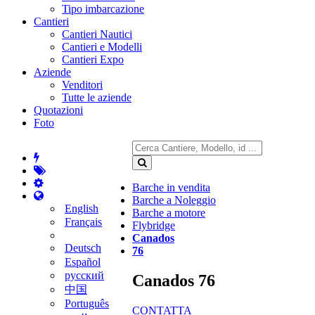
Tipo imbarcazione
Cantieri
Cantieri Nautici
Cantieri e Modelli
Cantieri Expo
Aziende
Venditori
Tutte le aziende
Quotazioni
Foto
Barche in vendita
Barche a Noleggio
English
Barche a motore
Français
Flybridge
Canados
Deutsch
76
Español
русский
Canados 76
中国
Português
CONTATTA