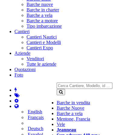
Barche nuove
Barche in charter
Barche a vela
Barche a motore
Tipo imbarcazione
Cantieri
Cantieri Nautici
Cantieri e Modelli
Cantieri Expo
Aziende
Venditori
Tutte le aziende
Quotazioni
Foto
Barche in vendita
Barche Nuove
English
Barche a vela
Français
Mentone, Francia
Vele
Deutsch
Jeanneau
Español