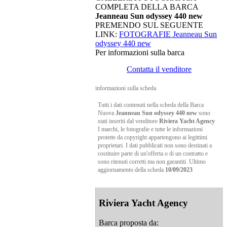
COMPLETA DELLA BARCA
Jeanneau Sun odyssey 440 new
PREMENDO SUL SEGUENTE
LINK:
FOTOGRAFIE Jeanneau Sun
odyssey 440 new
Per informazioni sulla barca
Contatta il venditore
informazioni sulla scheda
Tutti i dati contenuti nella scheda della Barca
Nuova
Jeanneau Sun odyssey 440 new
sono
stati inseriti dal venditore
Riviera Yacht Agency
I marchi, le fotografie e tutte le informazioni
protette da copyright appartengono ai legittimi
proprietari. I dati pubblicati non sono destinati a
costituire parte di un'offerta o di un contratto e
sono ritenuti corretti ma non garantiti. Ultimo
aggiornamento della scheda
10/09/2023
Riviera Yacht Agency
Barca proposta da: