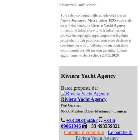
informazioni sulla scheda
Tutti i dati contenuti nella scheda della Barca
Nuova
Jeanneau Merry fisher 1095
sono stati
inseriti dal venditore
Riviera Yacht Agency
I marchi, le fotografie e tutte le informazioni
protette da copyright appartengono ai legittimi
proprietari. I dati pubblicati non sono destinati a
costituire parte di un'offerta o di un contratto e
sono ritenuti corretti ma non garantiti. Ultimo
aggiornamento della scheda
25/03/2026
Riviera Yacht Agency
Barca proposta da:
Riviera Yacht Agency
Port Garavan
06500 Menton (Alpes-Maritimes) -
Francia
+33 493354462
+33 6
09061046
+33 493359321
Contatta il venditore
Le barche di
Riviera Yacht Agency