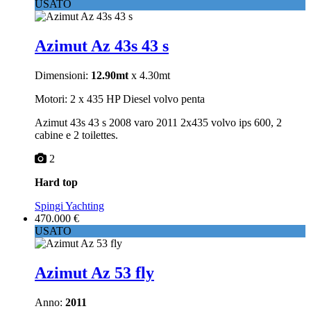
USATO
Azimut Az 43s 43 s
Dimensioni:
12.90mt
x 4.30mt
Motori: 2 x 435 HP Diesel volvo penta
Azimut 43s 43 s 2008 varo 2011 2x435 volvo ips 600, 2
cabine e 2 toilettes.
2
Hard top
Spingi Yachting
470.000 €
USATO
Azimut Az 53 fly
Anno:
2011