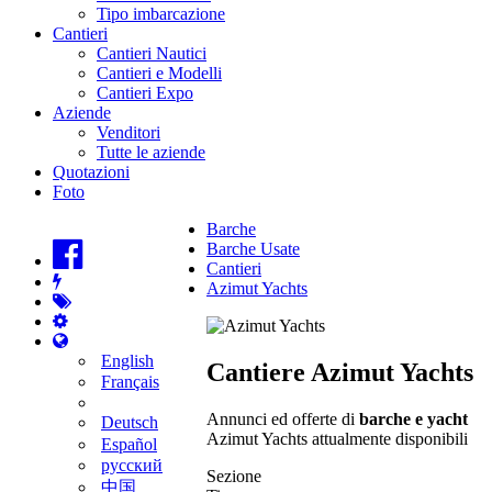
Tipo imbarcazione
Cantieri
Cantieri Nautici
Cantieri e Modelli
Cantieri Expo
Aziende
Venditori
Tutte le aziende
Quotazioni
Foto
Barche
Barche Usate
Cantieri
Azimut Yachts
English
Cantiere Azimut Yachts
Français
Annunci ed offerte di
barche e yacht
Deutsch
Azimut Yachts attualmente disponibili
Español
русский
Sezione
中国