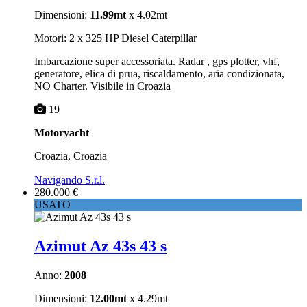
Dimensioni:
11.99mt
x 4.02mt
Motori: 2 x 325 HP Diesel Caterpillar
Imbarcazione super accessoriata. Radar , gps plotter, vhf,
generatore, elica di prua, riscaldamento, aria condizionata,
NO Charter. Visibile in Croazia
19
Motoryacht
Croazia, Croazia
Navigando S.r.l.
280.000 €
USATO
Azimut Az 43s 43 s
Anno:
2008
Dimensioni:
12.00mt
x 4.29mt